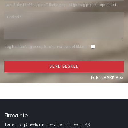
Højst 5 filer.
16 MB grænse.
Tilladte typer: gif jpg jpeg png bmp eps tif pict.
Jeg har læst og accepteret privatlivspolitikken. *
Firmainfo
Tømrer- og Snedkermester Jacob Pedersen A/S