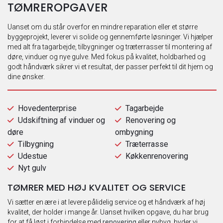
TØMREROPGAVER
Uanset om du står overfor en mindre reparation eller et større
byggeprojekt, leverer vi solide og gennemførte løsninger. Vi hjælper
med alt fra tagarbejde, tilbygninger og træterrasser til montering af
døre, vinduer og nye gulve. Med fokus på kvalitet, holdbarhed og
godt håndværk sikrer vi et resultat, der passer perfekt til dit hjem og
dine ønsker.
Hovedenterprise
Tagarbejde
Udskiftning af vinduer og
Renovering og
døre
ombygning
Tilbygning
Træterrasse
Udestue
Køkkenrenovering
Nyt gulv
TØMRER MED HØJ KVALITET OG SERVICE
Vi sætter en ære i at levere pålidelig service og et håndværk af høj
kvalitet, der holder i mange år. Uanset hvilken opgave, du har brug
for at få løst i forbindelse med
renovering
eller nybyg, byder vi