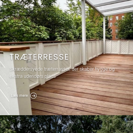
TRÆTERRESSE
Skræddersyede træterrasser, der skaber hygge og
ekstra udendørs plads
Læs mere