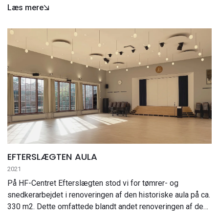
omdannes til en aula i den over 110 år gamle
Læs mere
bevaringsværdige bygning. Ud over den samlede
koordinering af projektet, der involverede en bred…
EFTERSLÆGTEN AULA
2021
På HF-Centret Efterslægten stod vi for tømrer- og
snedkerarbejdet i renoveringen af den historiske aula på ca.
330 m2. Dette omfattede blandt andet renoveringen af de
gamle mahognivinduer, etablering af en ny