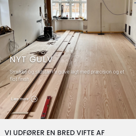
NYT GULV
Smukke og slidstærke gulve lagt med præcision og et
flot finish
Læs mere
VI UDFØRER EN BRED VIFTE AF