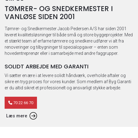
TØMRER- OG SNEDKERMESTER I
VANLØSE SIDEN 2001
Tømrer- og Snedkermester Jacob Pedersen A/S har siden 2001
leveret kvalitetsløsninger til både små og store byggeprojekter. Med
et stærkt team af erfarne tømrere og snedkere udfører vi alt fra
renoveringer og tilbygninger til specialopgaver – enten som
hovedentreprenør eller i samarbejde med andre faggrupper.
SOLIDT ARBEJDE MED GARANTI
Vi sætter en ære i at levere solidt håndværk, overholde aftaler og
sikre en tryg proces for vores kunder. Som medlem af Byg Garanti
er du altid sikret et professionelt og ansvarligt stykke arbejde.
70 22 66 70
Læs mere