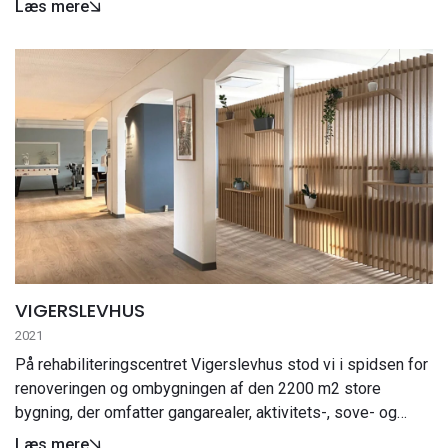
Læs mere
forsatsrudeløsning, akustiklofter og lamelvægge.
VIGERSLEVHUS
2021
På rehabiliteringscentret Vigerslevhus stod vi i spidsen for
renoveringen og ombygningen af den 2200 m2 store
bygning, der omfatter gangarealer, aktivitets-, sove- og
opholdsrum, mødelokaler mm. Ombygningen indebar blandt
Læs mere