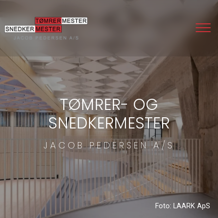
Gå
til
hovedindhold
TØMRER- OG
SNEDKERMESTER
JACOB PEDERSEN A/S