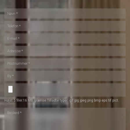
Højst 5 filer.
16 MB grænse.
Tilladte typer: gif jpg jpeg png bmp eps tif pict.