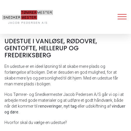
Gå
til
hovedindhold
UDESTUE I VANLØSE, RØDOVRE,
GENTOFTE, HELLERUP OG
FREDERIKSBERG
En udestue er en ideel løsning til at skabe mere plads og
forlængelse af boligen. Det er desuden en god mulighed, for at
skabe mere lys og personlighed til dit hjem. Med en udestue får
man mere plads i boligen.
Hos Tømrer- og Snedkermester Jacob Pedersen A/S går vi op i at
arbejde med gode materialer og at udføre et godt håndværk, både
når det kommer til
renoveringer
,
nyt tag
eller udskiftning af
vinduer
og døre
.
Hvorfor skal du vælge en udestue?